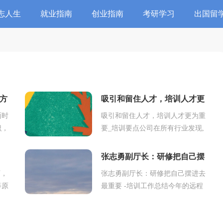
志人生
就业指南
创业指南
考研学习
出国留
方
吸引和留住人才，培训人才更
为重要_培训要点
面时
吸引和留住人才，培训人才更为重
识，
要_培训要点公司在所有行业发现,
与提
吸引和留住顶尖人才,或即将是一
前培
场斗争。有些人认为人才是稀缺
张志勇副厅长：研修把自己摆
的,而另一些人认...
进去最重要 -培训工作总结
下，
张志勇副厅长：研修把自己摆进去
等原
最重要 -培训工作总结今年的远程
”各
研修又开始了。7月8日，我收到临
口译
邑县教育局潘局长的邮件。她