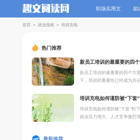
职场实用文
励
首页
就业指南
培训充电
>
>
热门推荐
新员工培训的最重要的四个
面
新员工培训的最重要的四个方
下，培训的重要性已经成为共
很多企业都在加强员工的培训
升，对于新员工更是要进行岗
培训充电如何谨防被“下套”
训，培训的内容也是...
培训充电如何谨防被“下套”时
就业压力增大、人才竞争激烈
因致使年轻人越来越多地“投身
种培训班。从四六级到中高级
最新推荐