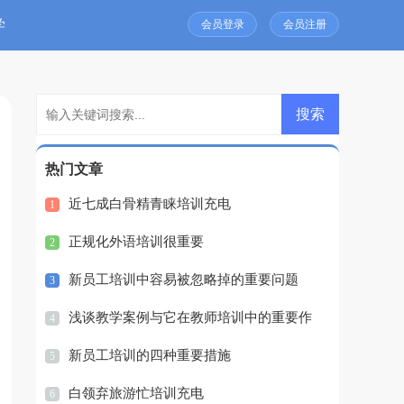
学
会员登录
会员注册
热门文章
近七成白骨精青睐培训充电
1
正规化外语培训很重要
2
新员工培训中容易被忽略掉的重要问题
3
浅谈教学案例与它在教师培训中的重要作
4
用
新员工培训的四种重要措施
5
白领弃旅游忙培训充电
6