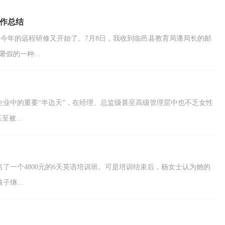
说：“今年与往年一样...
工作总结
结今年的远程研修又开始了。7月8日，我收到临邑县教育局潘局长的邮
假的一种...
业中的重要“半边天”，在经理、总监级甚至高级管理层中也不乏女性
被...
了一个4800元的6天英语培训班。可是培训结束后，杨女士认为她的
继...