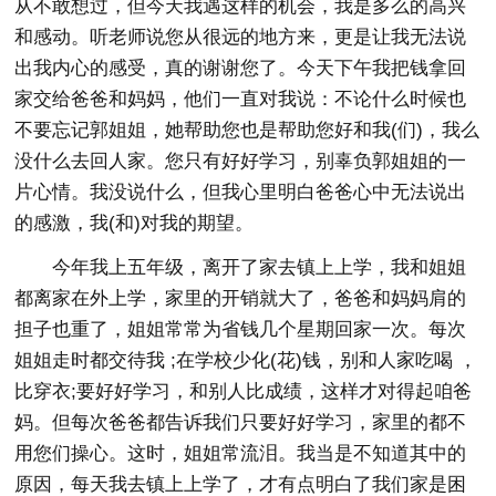
从不敢想过，但今天我遇这样的机会，我是多么的高兴
和感动。听老师说您从很远的地方来，更是让我无法说
出我内心的感受，真的谢谢您了。今天下午我把钱拿回
家交给爸爸和妈妈，他们一直对我说：不论什么时候也
不要忘记郭姐姐，她帮助您也是帮助您好和我(们)，我么
没什么去回人家。您只有好好学习，别辜负郭姐姐的一
片心情。我没说什么，但我心里明白爸爸心中无法说出
的感激，我(和)对我的期望。
今年我上五年级，离开了家去镇上上学，我和姐姐
都离家在外上学，家里的开销就大了，爸爸和妈妈肩的
担子也重了，姐姐常常为省钱几个星期回家一次。每次
姐姐走时都交待我 ;在学校少化(花)钱，别和人家吃喝 ，
比穿衣;要好好学习，和别人比成绩，这样才对得起咱爸
妈。但每次爸爸都告诉我们只要好好学习，家里的都不
用您们操心。这时，姐姐常流泪。我当是不知道其中的
原因，每天我去镇上上学了，才有点明白了我们家是困