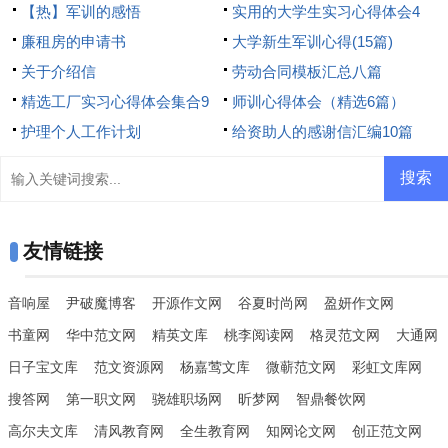
【热】军训的感悟
实用的大学生实习心得体会4
廉租房的申请书
篇
大学新生军训心得(15篇)
关于介绍信
劳动合同模板汇总八篇
精选工厂实习心得体会集合9
师训心得体会（精选6篇）
篇
护理个人工作计划
给资助人的感谢信汇编10篇
友情链接
音响屋
尹破魔博客
开源作文网
谷夏时尚网
盈妍作文网
书童网
华中范文网
精英文库
桃李阅读网
格灵范文网
大通网
日子宝文库
范文资源网
杨嘉莺文库
微蕲范文网
彩虹文库网
搜答网
第一职文网
骁雄职场网
昕梦网
智鼎餐饮网
高尔夫文库
清风教育网
全生教育网
知网论文网
创正范文网