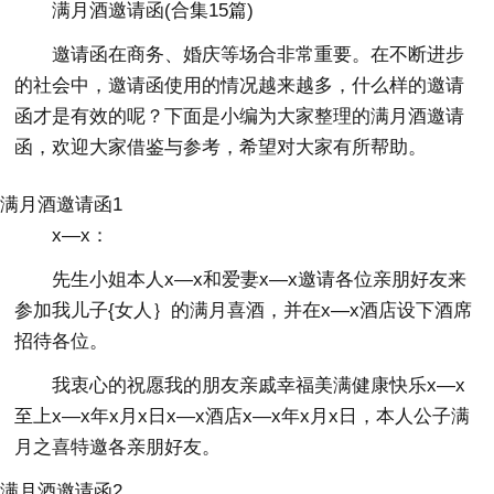
满月酒邀请函(合集15篇)
邀请函在商务、婚庆等场合非常重要。在不断进步
的社会中，邀请函使用的情况越来越多，什么样的邀请
函才是有效的呢？下面是小编为大家整理的满月酒邀请
函，欢迎大家借鉴与参考，希望对大家有所帮助。
满月酒邀请函1
x—x：
先生小姐本人x—x和爱妻x—x邀请各位亲朋好友来
参加我儿子{女人｝的满月喜酒，并在x—x酒店设下酒席
招待各位。
我衷心的祝愿我的朋友亲戚幸福美满健康快乐x—x
至上x—x年x月x日x—x酒店x—x年x月x日，本人公子满
月之喜特邀各亲朋好友。
满月酒邀请函2