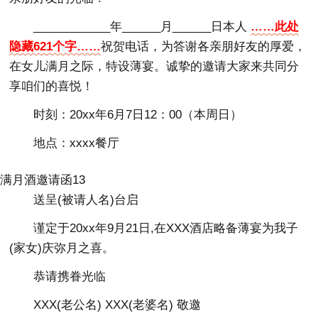
____________年______月______日本人
……此处
隐藏621个字……
祝贺电话，为答谢各亲朋好友的厚爱，
在女儿满月之际，特设薄宴。诚挚的邀请大家来共同分
享咱们的喜悦！
时刻：20xx年6月7日12：00（本周日）
地点：xxxx餐厅
满月酒邀请函13
送呈(被请人名)台启
谨定于20xx年9月21日,在XXX酒店略备薄宴为我子
(家女)庆弥月之喜。
恭请携眷光临
XXX(老公名) XXX(老婆名) 敬邀