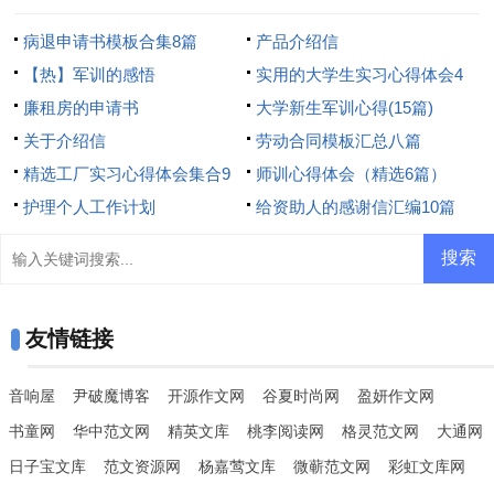
病退申请书模板合集8篇
产品介绍信
【热】军训的感悟
实用的大学生实习心得体会4
廉租房的申请书
篇
大学新生军训心得(15篇)
关于介绍信
劳动合同模板汇总八篇
精选工厂实习心得体会集合9
师训心得体会（精选6篇）
篇
护理个人工作计划
给资助人的感谢信汇编10篇
友情链接
音响屋
尹破魔博客
开源作文网
谷夏时尚网
盈妍作文网
书童网
华中范文网
精英文库
桃李阅读网
格灵范文网
大通网
日子宝文库
范文资源网
杨嘉莺文库
微蕲范文网
彩虹文库网