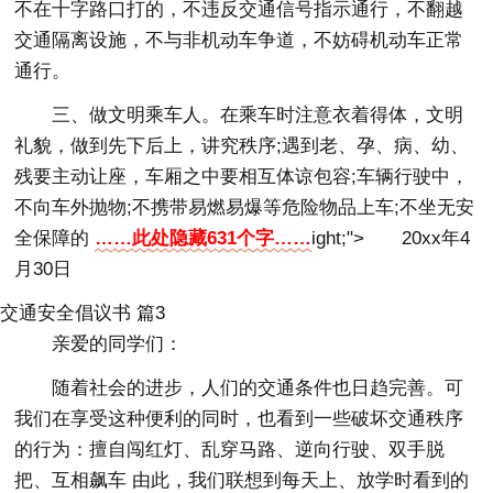
不在十字路口打的，不违反交通信号指示通行，不翻越
交通隔离设施，不与非机动车争道，不妨碍机动车正常
通行。
三、做文明乘车人。在乘车时注意衣着得体，文明
礼貌，做到先下后上，讲究秩序;遇到老、孕、病、幼、
残要主动让座，车厢之中要相互体谅包容;车辆行驶中，
不向车外抛物;不携带易燃易爆等危险物品上车;不坐无安
全保障的
……此处隐藏631个字……
ight;"> 20xx年4
月30日
交通安全倡议书 篇3
亲爱的同学们：
随着社会的进步，人们的交通条件也日趋完善。可
我们在享受这种便利的同时，也看到一些破坏交通秩序
的行为：擅自闯红灯、乱穿马路、逆向行驶、双手脱
把、互相飙车 由此，我们联想到每天上、放学时看到的